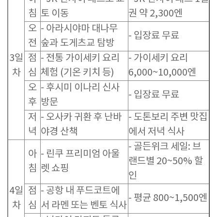
침
토 이동
권 약 2,300엔
오
- 아라시야마 대나무
- 입장료 무료
전
숲과 도게츠교 탐방
3일
점
- 전통 가이세키 요리
- 가이세키 요리
차
심
체험 (기온 키치 등)
6,000~10,000엔
오
- 후시미 이나리 신사
- 입장료 무료
후
방문
저
- 오사카 귀환 후 난바
- 도톤보리 주변 맛집
녁
야경 산책
에서 저녁 식사
- 골든위크 세일: 브
아
- 린쿠 프리미엄 아울
랜드별 20~50% 할
침
렛 쇼핑
인
4일
점
- 공항 내 푸드코트에
- 평균 800~1,500엔
차
심
서 라멘 또는 벤토 식사