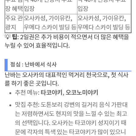
무료 입
약 40개 관광지 무료
약 40개 관광지 무료
장 혜택
입장
입장
주요 관
오사카성, 가이유칸,
오사카성, 가이유칸,
광지
우메다 스카이 빌딩 등
우메다 스카이 빌딩 등
팁
💡
: 2일권은 추가 비용이 적으면서 더 많은 혜택을
누릴 수 있어 효율적입니다.
점심 : 난바에서 식사
난바는 오사카의 대표적인 먹거리 천국으로, 첫 식사
를 하기 좋은 곳입니다.
타코야키
오코노미야키
추천 메뉴:
,
맛집 추천: 도톤보리 강변의 길거리 음식 가판대
는 저렴하면서도 현지의 맛을 느낄 수 있는 최고
의 선택입니다. 오사카는 타코야키 성지이기 때
문에 각자의 특색 있는 타코야키가 많이 있으니