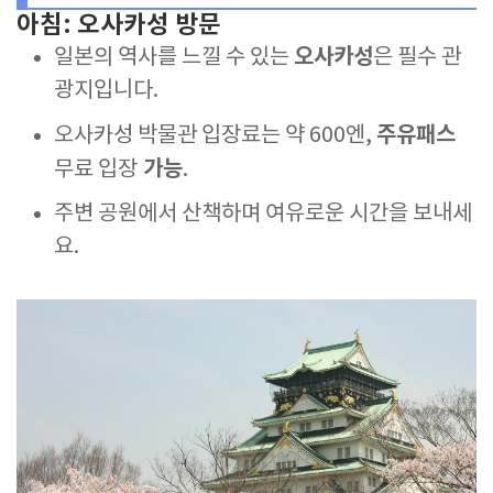
아침: 오사카성 방문
오사카성
일본의 역사를 느낄 수 있는
은 필수 관
광지입니다.
주유패스
오사카성 박물관 입장료는 약 600엔,
가능
무료 입장
.
주변 공원에서 산책하며 여유로운 시간을 보내세
요.