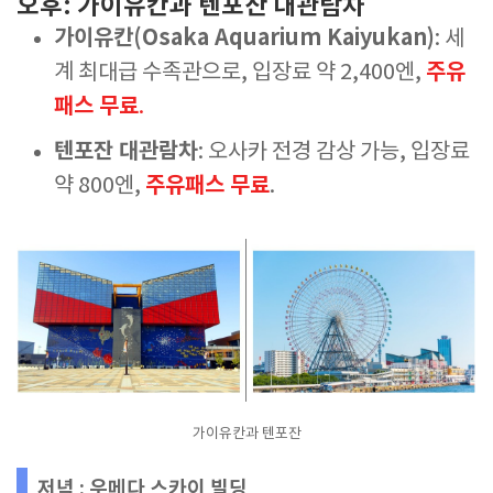
오후: 가이유칸과 텐포잔 대관람차
가이유칸(Osaka Aquarium Kaiyukan)
: 세
주유
계 최대급 수족관으로, 입장료 약 2,400엔,
패스 무료
.
텐포잔 대관람차
: 오사카 전경 감상 가능, 입장료
주유패스 무료
약 800엔,
.
가이유칸과 텐포잔
저녁 : 우메다 스카이 빌딩