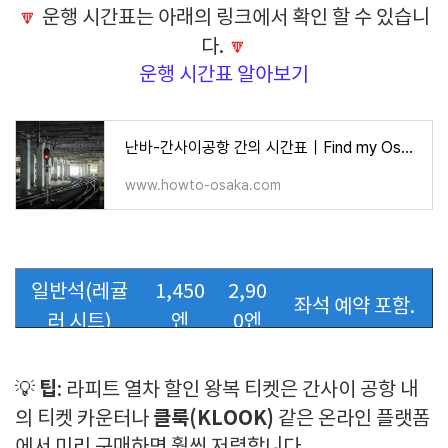
🔽
운행 시간표는 아래의 링크에서 확인 할 수 있습니
다.
🔽
운행 시간표 알아보기
난바-간사이공항 간의 시간표｜Find my Osaka-Japan
www.howto-osaka.com
일반석(레귤
1,450
2,90
좌석 예약 포함.
러 시트)
엔
0엔
1,730
3,46
더 넓고 편안한
업그레이드석
팁
💡
: 라피트 열차 할인 왕복 티켓은 간사이 공항 내
엔
0엔
좌석 제공.
클룩(KLOOK)
의 티켓 카운터나
같은 온라인 플랫폼
약
에서 미리 구매하면 훨씬 저렴합니다.