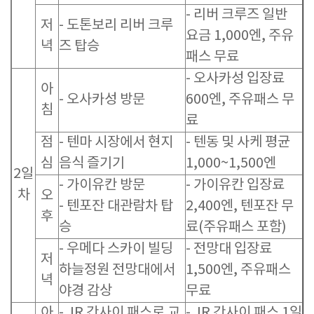
- 리버 크루즈 일반
저
- 도톤보리 리버 크루
요금 1,000엔, 주유
녁
즈 탑승
패스 무료
- 오사카성 입장료
아
- 오사카성 방문
600엔, 주유패스 무
침
료
점
- 텐마 시장에서 현지
- 텐동 및 사케 평균
심
음식 즐기기
1,000~1,500엔
2일
- 가이유칸 방문
- 가이유칸 입장료
차
오
- 텐포잔 대관람차 탑
2,400엔, 텐포잔 무
후
승
료(주유패스 포함)
- 우메다 스카이 빌딩
- 전망대 입장료
저
하늘정원 전망대에서
1,500엔, 주유패스
녁
야경 감상
무료
아
- JR 간사이 패스로 교
- JR 간사이 패스 1일