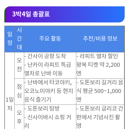
3박4일 총괄표
시
일
간
주요 활동
추천/비용 정보
정
대
- 간사이 공항 도착
- 라피트 열차 할인
오
- 난카이 라피트 특급
왕복 티켓 약 2,200
전
열차로 난바 이동
엔
- 난바에서 타코야키,
- 도톤보리 길거리 음
점
오코노미야키 등 현지
식 평균 500~1,000
심
1일
음식 즐기기
엔
차
- 도톤보리 탐방
- 도톤보리 글리코 간
오
- 신사이바시 쇼핑 거
판에서 기념사진 촬
후
리
영